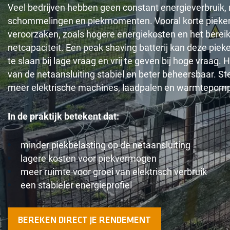
Veel bedrijven hebben geen constant energieverbruik
schommelingen en piekmomenten. Vooral korte pieke
veroorzaken, zoals hogere energiekosten en het bere
netcapaciteit. Een peak shaving batterij kan deze pie
te slaan bij lage vraag en vrij te geven bij hoge vraag. H
van de netaansluiting stabiel en beter beheersbaar. St
meer elektrische machines, laadpalen en warmtepomp
In de praktijk betekent dat:
minder piekbelasting op de netaansluiting
lagere kosten voor piekvermogen
meer ruimte voor groei van elektrisch verbruik
een stabieler energieprofiel
BEREKEN DIRECT JE RENDEMENT