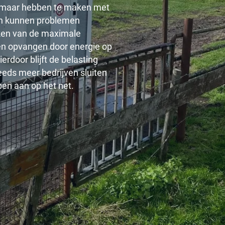
, maar hebben te maken met
n kunnen problemen
iken van de maximale
ken opvangen door energie op
ierdoor blijft de belasting
eeds meer bedrijven sluiten
en aan op het net.