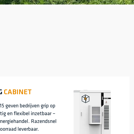
G
CABINET
5 geven bedrijven grip op
ig en flexibel inzetbaar –
energiehandel. Razendsnel
voorraad leverbaar.