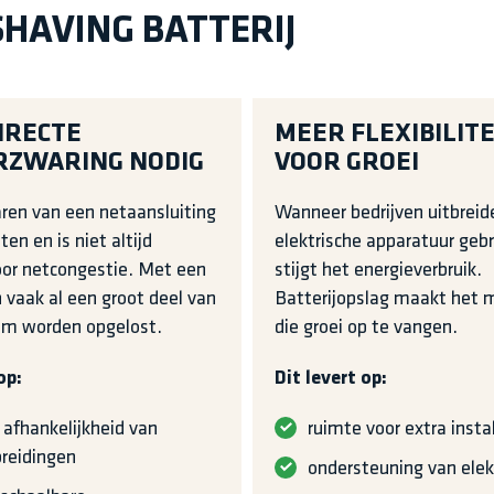
HAVING BATTERIJ
IRECTE
MEER FLEXIBILITE
RZWARING NODIG
VOOR GROEI
ren van een netaansluiting
Wanneer bedrijven uitbreid
ten en is niet altijd
elektrische apparatuur gebr
oor netcongestie. Met een
stijgt het energieverbruik.
n vaak al een groot deel van
Batterijopslag maakt het 
em worden opgelost.
die groei op te vangen.
op:
Dit levert op:
 afhankelijkheid van
ruimte voor extra insta
breidingen
ondersteuning van elekt