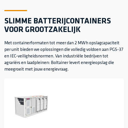
Contact
BOLT-20 (container)
Industrie
SLIMME BATTERIJCONTAINERS
SIMULATIERAPPORT
Laadinfrastructuur
VOOR GROOTZAKELIJK
Met containerformaten tot meer dan 2 MWh opslagcapaciteit
Installateurs
per unit bieden we oplossingen die volledig voldoen aan PGS-37
en IEC-veiligheidsnormen. Van industriële bedrijven tot
agrariërs en laadpleinen: Boltainer levert energieopslag die
Adviseurs & projectpartners
meegroeit met jouw energievraag.