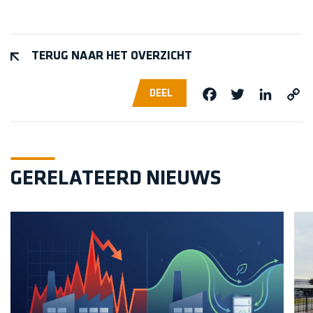
TERUG NAAR HET OVERZICHT
DEEL
Facebook
Twitter
Linke
Co
Li
GERELATEERD NIEUWS