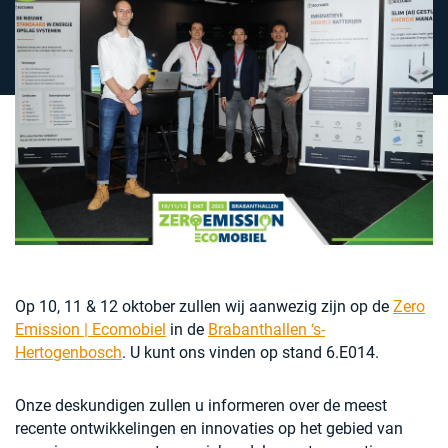
Contact
BOLT-20 (container)
Industrie
SIMULATIERAPPORT
Laadinfrastructuur
Installateurs
Adviseurs & projectpartners
Op 10, 11 & 12 oktober zullen wij aanwezig zijn op de
Zero
Emission | Ecomobiel
in de
Brabanthallen ‘s-
Hertogenbosch
. U kunt ons vinden op stand 6.E014.
Onze deskundigen zullen u informeren over de meest
recente ontwikkelingen en innovaties op het gebied van